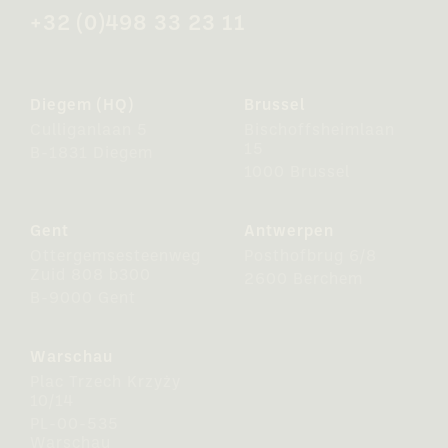
+32 (0)498 33 23 11
Diegem (HQ)
Brussel
Culliganlaan 5
Bischoffsheimlaan
15
B-1831 Diegem
1000 Brussel
Gent
Antwerpen
Ottergemsesteenweg
Posthofbrug 6/8
Zuid 808 b300
2600 Berchem
B-9000 Gent
Warschau
Plac Trzech Krzyży
10/14
PL-00-535
Warschau