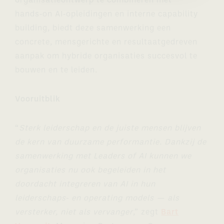
organisatieontwerp te combineren met
hands‑on AI‑opleidingen en interne capability
building, biedt deze samenwerking een
concrete, mensgerichte en resultaatgedreven
aanpak om hybride organisaties succesvol te
bouwen en te leiden.
Vooruitblik
“
Sterk leiderschap en de juiste mensen blijven
de kern van duurzame performantie. Dankzij de
samenwerking met Leaders of AI kunnen we
organisaties nu ook begeleiden in het
doordacht integreren van AI in hun
leiderschaps‑ en operating models — als
versterker, niet als vervanger
,” zegt
Bart