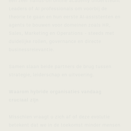
een zeer hands‑on online academy ondersteunt
Leaders of AI professionals om voorbij de
theorie te gaan en hun eerste AI‑assistenten en
agents te bouwen voor domeinen zoals HR,
Sales, Marketing en Operations - steeds met
duidelijke rollen, governance en directe
businessrelevantie.
Samen slaan beide partners de brug tussen
strategie, leiderschap en uitvoering.
Waarom hybride organisaties vandaag
cruciaal zijn
Misschien vraagt u zich af of deze evolutie
betekent dat we in de toekomst minder mensen