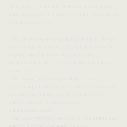
Binnen deze exclusieve BeNeLux‑samenwerking
ondersteunen Cross International en Leaders of
AI organisaties bij:
- Het creëren van een gedeelde AI‑basis binnen
leiderschap en teams, zodat iedereen hetzelfde
begrippenkader hanteert, realistische
verwachtingen heeft en met vertrouwen kan
handelen
- Het ontwerpen van hybride werk‑ en
leiderschapsmodellen, waarin kleine menselijke
expertteams doelgericht AI‑assistenten en
agents aansturen rond concrete
businessresultaten
- Het concreet integreren van AI‑assistenten en
agents in dagelijkse workflows (HR,