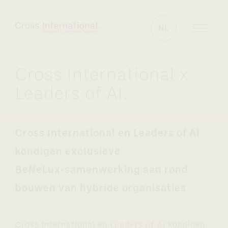
Skip to content
NL
Cross International x
Leaders of AI
.
Cross International en Leaders of AI
kondigen exclusieve
BeNeLux‑samenwerking aan rond
bouwen van hybride organisaties
Cross International en
Leaders of AI
kondigen