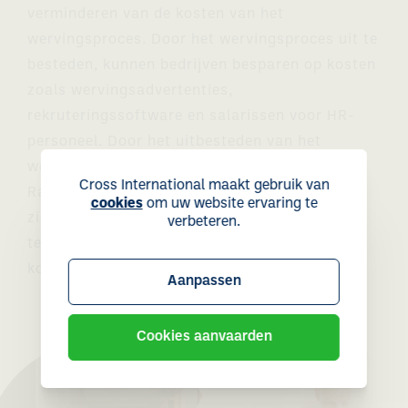
verminderen van de kosten van het
wervingsproces. Door het wervingsproces uit te
besteden, kunnen bedrijven besparen op kosten
zoals wervingsadvertenties,
rekruteringssoftware en salarissen voor HR-
personeel. Door het uitbesteden van het
wervingsproces aan een betrouwbare ESaaS,
Cross International maakt gebruik van
RaaS of RPO-dienstverlener, kunnen bedrijven
cookies
om uw website ervaring te
zich concentreren op hun kernactiviteiten,
verbeteren.
terwijl ze de beste talenten aantrekken en
kosten besparen.
Aanpassen
Cookies aanvaarden