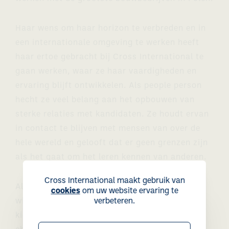
Haar wens om haar horizon te verbreden en in
een internationale omgeving te werken heeft
haar ertoe gebracht bij Cross International te
gaan werken, waar ze haar vaardigheden en
ervaring blijft ontwikkelen. Als people person
hecht ze veel belang aan het opbouwen van
sterke relaties met kandidaten. Ze houdt ervan
in contact te blijven met mensen van over de
hele wereld en gelooft dat er geen grenzen zijn
als het gaat om het leren kennen van anderen.
Cross International maakt gebruik van
Als ze voor een maand van baan mocht
cookies
om uw website ervaring te
verbeteren.
wisselen, zou ze iets ongewoons en leuks
kiezen, zoals een pinguïntrainer of een