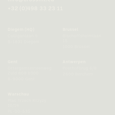
+32 (0)498 33 23 11
Diegem (HQ)
Brussel
Culliganlaan 5
Bischoffsheimlaan
15
B-1831 Diegem
1000 Brussel
Gent
Antwerpen
Ottergemsesteenweg
Posthofbrug 6/8
Zuid 808 b300
2600 Berchem
B-9000 Gent
Warschau
Plac Trzech Krzyży
10/14
PL-00-535