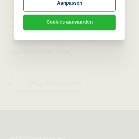
chocoladetester. In haar vrije tijd brengt ze
Aanpassen
graag tijd door met haar beste vrienden, kookt
ze en geniet ze van lekker eten. Haar
Cookies aanvaarden
persoonlijke motto "er verandert niets als er
niets verandert" motiveert haar om nieuwe
ervaringen en uitdagingen na te streven in alle
aspecten van haar leven.
Terug naar overzicht
info@crossint.eu