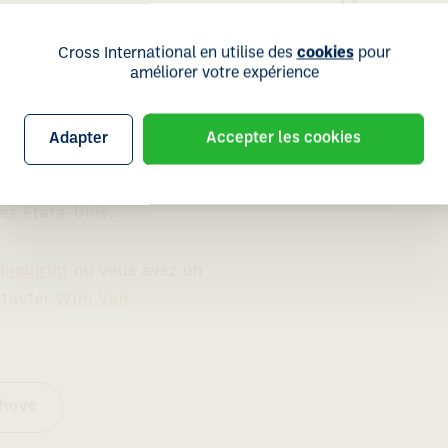
 et les mauvais moments.
ts en:
Cross International en utilise des
cookies
pour
améliorer votre expérience
agne, Autriche, Suisse,
ogne, République tchèque,
Adapter
Accepter les cookies
ique du Sud, Afrique de
 Singapour, Japon,
es États-Unis.
r
Inquirint
ou vous avez un
ntacter
Wim Van
khove