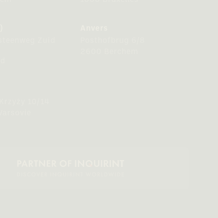
gem
1000 Bruxelles
)
Anvers
steenweg Zuid
Posthofbrug 6/8
2600 Berchem
nd
 Krzyży 10/14
Varsovie