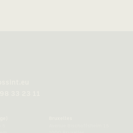
ossint.eu
498 33 23 11
ge)
Bruxelles
n 5
Avenue Bischoffsheim 15