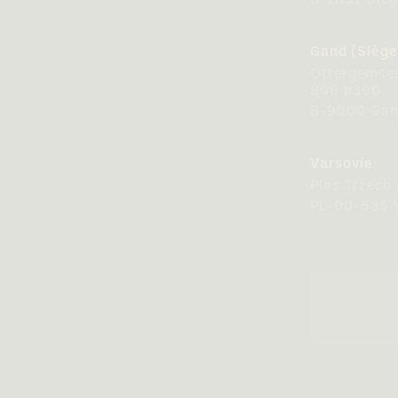
B-1831 Die
Gand (Siège
Ottergemse
808 b300
B-9000 Ga
Varsovie
Plac Trzech
PL-00-535 