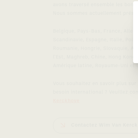
avons traversé ensemble les bons
Nous sommes actuellement présen
Belgique, Pays-Bas, France, Allem
Scandinavie, Espagne, Italie, Pol
Roumanie, Hongrie, Slovaquie, Afr
l'Est, Maghreb, Chine, Hong Kong,
Amérique latine, Royaume-Uni et l
Vous souhaitez en savoir plus su
besoin international ? Veuillez co
Kerckhove
Contactez Wim Van Kerc