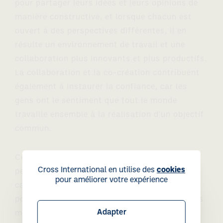
pour partager leurs idées et leurs opinions de
manière constructive, et lorsque chacun est
ouvert à des perspectives différentes, il en
résulte un environnement de travail et une
collaboration plus innovants et plus productifs.
La collaboration et la co-création contribuent
également à instaurer la confiance, car les
gens ont le sentiment que tout le monde
travaille ensemble à la réalisation d'un objectif
commun.
Cette ouverture et cette collaboration
Cross International en utilise des
cookies
permettent de mieux résoudre les problèmes,
pour améliorer votre expérience
car chacun peut apporter son expertise, son
point de vue et son expérience pour trouver les
Adapter
meilleures solutions. Grâce à notre mode de