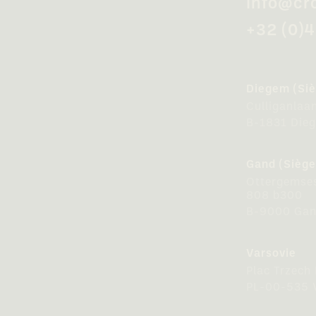
info@cr
+32 (0)
Diegem (Siè
Culliganlaa
B-1831 Die
Gand (Siège
Ottergemse
808 b300
B-9000 Ga
Varsovie
Plac Trzech
PL-00-535 