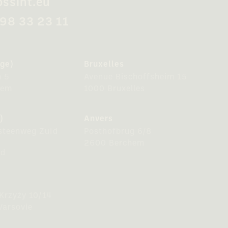
ossint.eu
498 33 23 11
ge)
Bruxelles
n 5
Avenue Bischoffsheim 15
gem
1000 Bruxelles
)
Anvers
steenweg Zuid
Posthofbrug 6/8
2600 Berchem
nd
 Krzyży 10/14
Varsovie