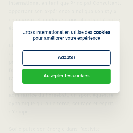
International en tant que Principal Consultant,
apportant son expérience ainsi que son style
chaleureux et impliqué à nos clients et à notre
équipe.
Cross International en utilise des
cookies
pour améliorer votre expérience
En dehors du travail, Sofie est la fière maman
de trois enfants sportifs: deux filles qui
Adapter
pratiquent le horseball et un fils passionné de
football. Véritable amoureuse des animaux, sa
Accepter les cookies
famille compte quatre chevaux, un chien, deux
chats et trois poules. Elle est une fervente
admiratrice du horseball, un sport équestre
dynamique qui allie force, courage et esprit
d’équipe.
Sofie puise son énergie dans l’activité